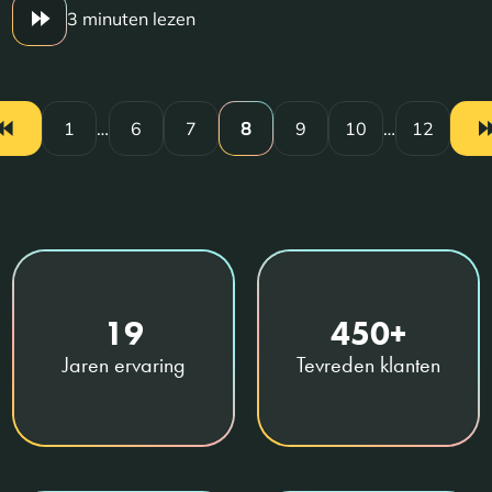
3 minuten lezen
1
…
6
7
8
9
10
…
12
19
450+
Jaren ervaring
Tevreden klanten