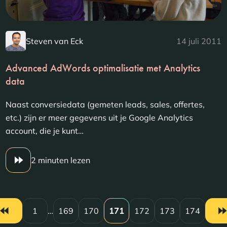
Steven van Eck
14 juli 2011
Advanced AdWords optimalisatie met Analytics
data
Naast conversiedata (gemeten leads, sales, offertes,
etc.) zijn er meer gegevens uit je Google Analytics
account, die je kunt…
2 minuten lezen
1
…
169
170
171
172
173
174