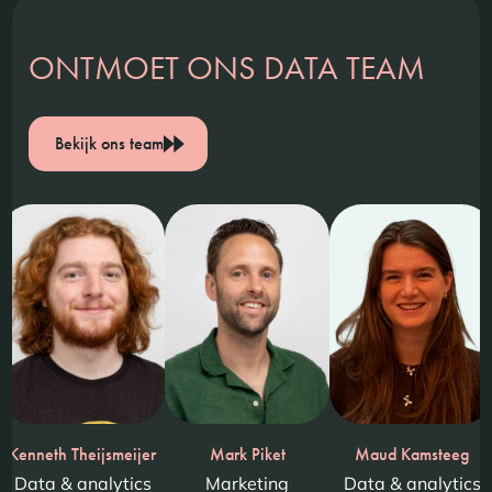
ONTMOET ONS DATA TEAM
Bekijk ons team
smeijer
Mark Piket
Maud Kamsteeg
Oscar van 
ytics
Marketing
Data & analytics
Digital adve