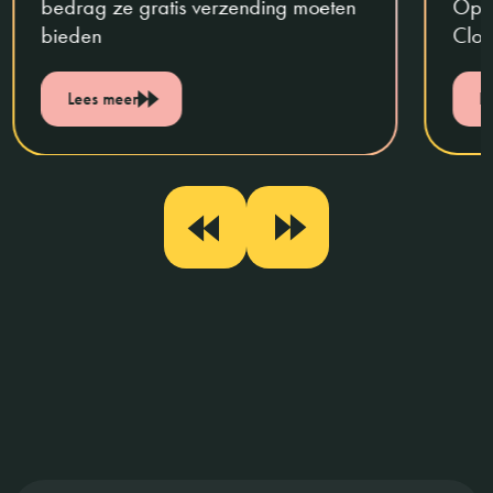
bedrag ze gratis verzending moeten
Opti
bieden
Clou
Lees meer
L