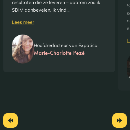
resultaten die ze leveren – daarom zou ik
S
SDIM aanbevelen. Ik vind…
s
n
Lees meer
e
L
Hoofdredacteur van Expatica
Marie-Charlotte Pezé