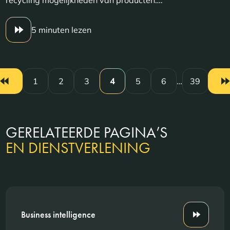
5 minuten lezen
1
2
3
4
5
6
…
39
GERELATEERDE PAGINA’S
EN DIENSTVERLENING
Business intelligence