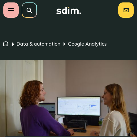
Navigatie overslaan
Zoeken op website
Zoeken
Open mobiel menu
Data & automation
Google Analytics