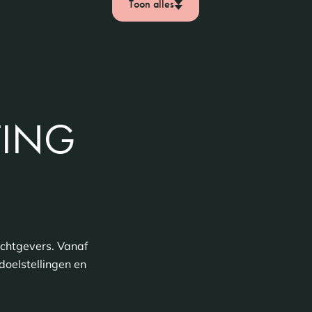
Toon alles
TING
achtgevers. Vanaf
doelstellingen en