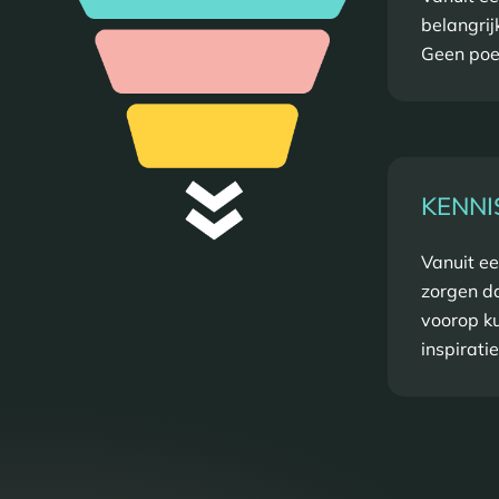
belangrij
Geen poe
KENNI
Vanuit ee
zorgen da
voorop ku
inspirati