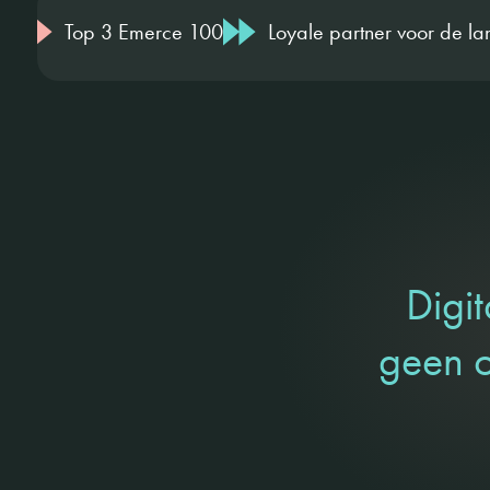
e 100
Loyale partner voor de lange termijn
Hoog
Digit
geen o