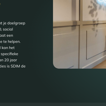
G
ht je doelgroep
, social
taat een
e te helpen.
M kan het
 specifieke
an 20 jaar
ties is SDIM de