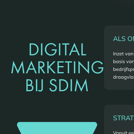
ALS O
DIGITAL
Inzet van
MARKETING
basis van
bedrijfsp
BIJ SDIM
draagvlak
STRAT
Vanuit e