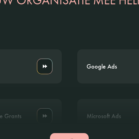
W ORGANISATIE MEE HEL
Google Ads
e Grants
Microsoft Ads