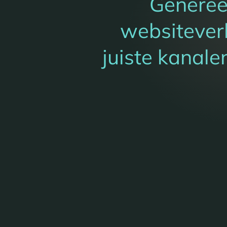
Genereer
websitever
juiste kanalen