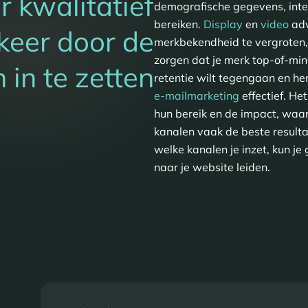
 kwalitatief
demografische gegevens, inte
bereiken.
Display
en
video
adv
keer door de
merkbekendheid te vergroten,
zorgen dat je merk top-of-mind
 in te zetten
retentie wilt tegengaan en he
e-mailmarketing
effectief. Het
hun bereik en de impact, waa
kanalen vaak de beste resulta
welke kanalen je inzet, kun je 
naar je website leiden.