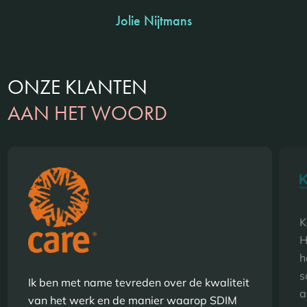
Jolie Nijtmans
ONZE KLANTEN
AAN HET WOORD
K
H
h
s
Ik ben met name tevreden over de kwaliteit
a
van het werk en de manier waarop SDIM