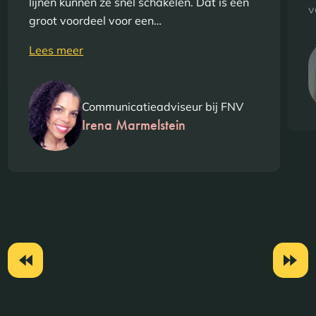
lijnen kunnen ze snel schakelen. Dat is een
v
groot voordeel voor een…
Lees meer
Communicatieadviseur bij FNV
Irena Marmelstein