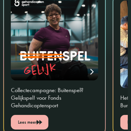
Collectecampagne: Buitenspel?
Gelijkspel! voor Fonds
Het 
Gehandicaptensport
Burg
Lees meer
L