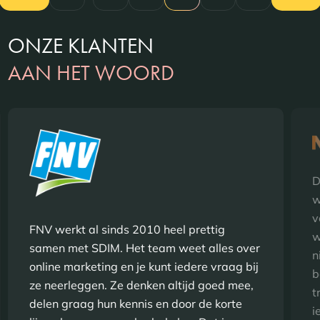
ONZE KLANTEN
AAN HET WOORD
D
w
v
FNV werkt al sinds 2010 heel prettig
w
samen met SDIM. Het team weet alles over
n
online marketing en je kunt iedere vraag bij
b
ze neerleggen. Ze denken altijd goed mee,
t
delen graag hun kennis en door de korte
i