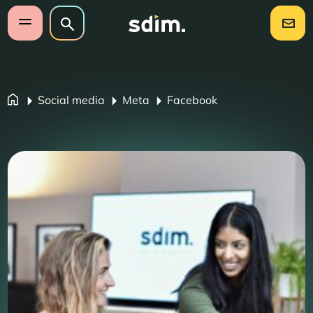
Navigatie overslaan
Zoeken op website
Zoeken
Open mobiel menu
Social media
Meta
Facebook