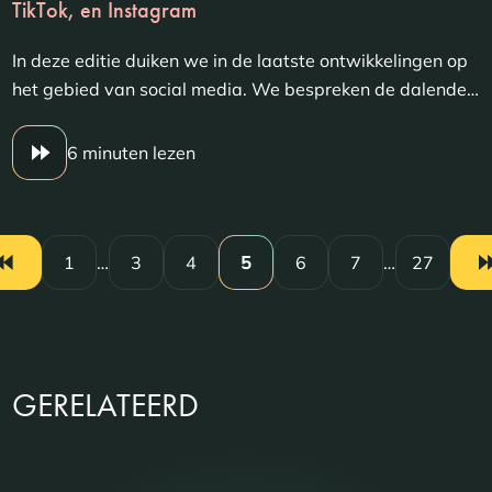
TikTok, en Instagram
In deze editie duiken we in de laatste ontwikkelingen op
het gebied van social media. We bespreken de dalende…
6 minuten lezen
1
…
3
4
5
6
7
…
27
GERELATEERD