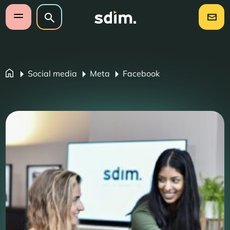
Navigatie overslaan
Zoeken op website
Zoeken
Open mobiel menu
Social media
Meta
Facebook