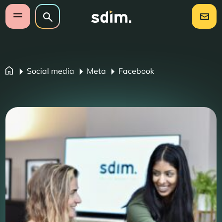
Navigatie overslaan
Zoeken op website
Zoeken
Open mobiel menu
Social media
Meta
Facebook