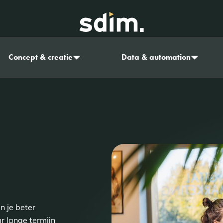
Concept & creatie
Data & automation
n je beter
r lange termijn