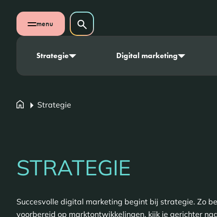
Navigatie overslaan
Zoeken op website
menu
Zoeken
Open mobiel menu
Strategie
Digital marketing
Strategie
STRATEGIE
Succesvolle digital marketing begint bij strategie. Zo be
voorbereid op marktontwikkelingen, kijk je gerichter naa