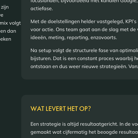
focuslanden, bijvoorbeeld met kanalen Google, 
zijn
actiefase.
De
Met de doelstellingen helder vastgelegd, KPI’s 
mix volgt
voor actie. Ons team gaat aan de slag met de 
leen dan
ideeën, meting, reporting, enzovoorts.
oeken
Na setup volgt de structurele fase van optima
bijsturen. Dat is een constant proces waarbij he
ontstaan en dus weer nieuwe strategieën. Vanze
WAT LEVERT HET OP
?
Een strategie is altijd resultaatgericht. In d
gemaakt wat cijfermatig het beoogde resultaa