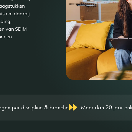
raagstukken
uis om daarbij
nding,
gen van SDIM
or een
line & branche
Meer dan 20 jaar online marketing er