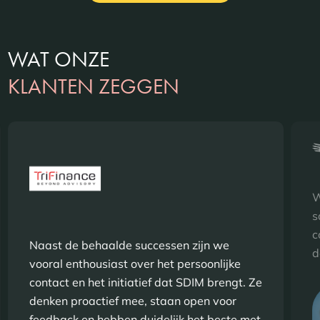
WAT ONZE
KLANTEN ZEGGEN
W
s
c
Naast de behaalde successen zijn we
d
vooral enthousiast over het persoonlijke
contact en het initiatief dat SDIM brengt. Ze
denken proactief mee, staan open voor
feedback en hebben duidelijk het beste met