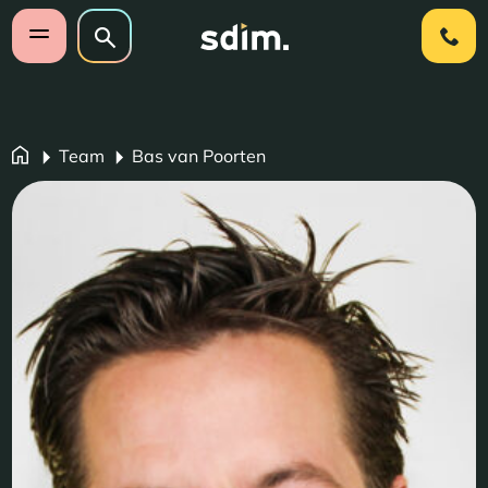
Navigatie overslaan
Zoeken op website
Zoeken
Open mobiel menu
Team
Bas van Poorten