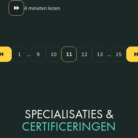
4 minuten lezen
1
…
9
10
11
12
13
…
15
SPECIALISATIES &
CERTIFICERINGEN