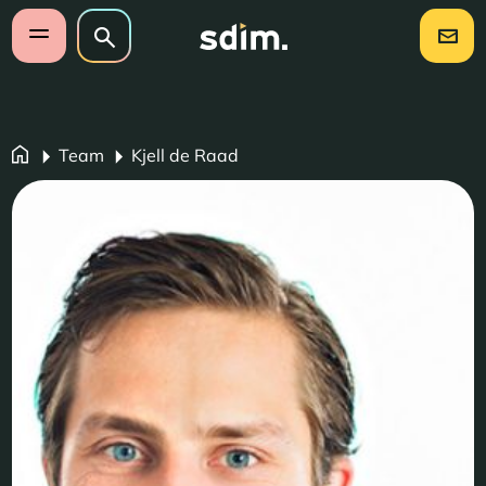
Navigatie overslaan
Zoeken op website
Zoeken
Open mobiel menu
Team
Kjell de Raad