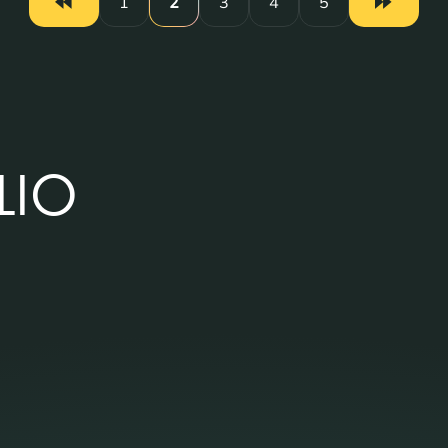
1
2
3
4
5
LIO