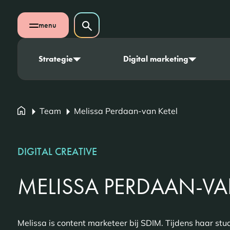
Navigatie overslaan
Zoeken op website
menu
Zoeken
Open mobiel menu
Strategie
Digital marketing
Team
Melissa Perdaan-van Ketel
DIGITAL CREATIVE
MELISSA PERDAAN-VA
Melissa is content marketeer bij SDIM. Tijdens haar stu