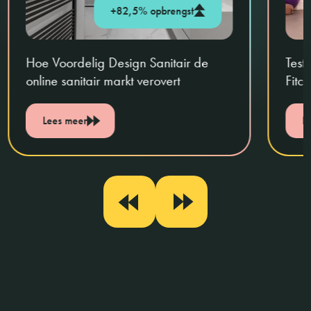
+82,5% opbrengst
Hoe Voordelig Design Sanitair de
Test
online sanitair markt verovert
Fitc
Lees meer
L