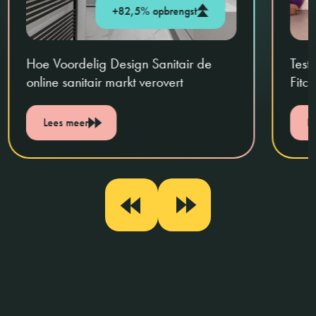
+82,5% opbrengst
Hoe Voordelig Design Sanitair de
Test
online sanitair markt verovert
Fitc
Lees meer
L