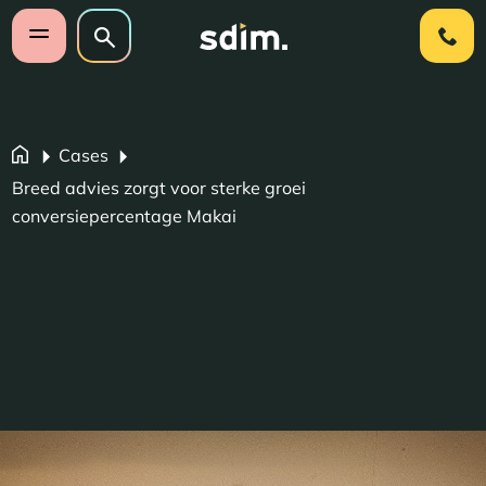
Navigatie overslaan
Zoeken op website
Zoeken
Open mobiel menu
Cases
Breed advies zorgt voor sterke groei
conversiepercentage Makai