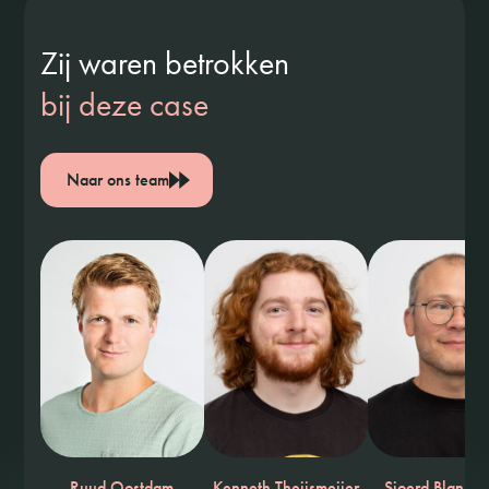
Zij waren betrokken
bij deze case
Naar ons team
Ruud Oostdam
Kenneth Theijsmeijer
Sjoerd Blankev