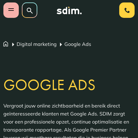
Navigatie overslaan
Zoeken op website
Zoeken
Open mobiel menu
Digital marketing
Google Ads
GOOGLE ADS
Vergroot jouw online zichtbaarheid en bereik direct
geïnteresseerde klanten met Google Ads. SDIM zorgt
voor een professionele opzet, continue optimalisatie en
transparante rapportage. Als Google Premier Partner
leveren wij meetbare resultaten die je business helpen