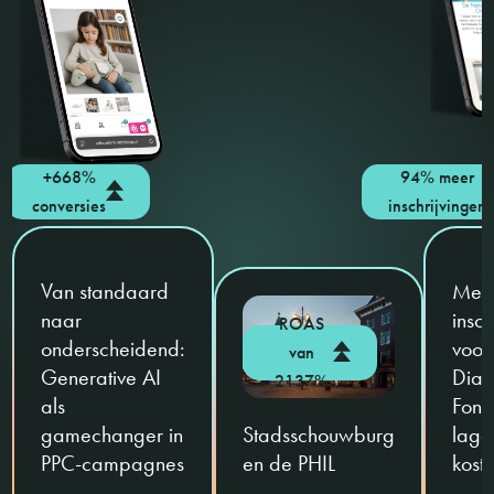
+668%
94% meer
conversies
inschrijvingen
Van standaard
Mee
naar
insch
ROAS
onderscheidend:
voor
van
Generative AI
Diab
2137%
als
Fond
gamechanger in
Stadsschouwburg
lage
PPC-campagnes
en de PHIL
kost