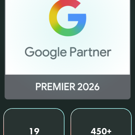
19
450+