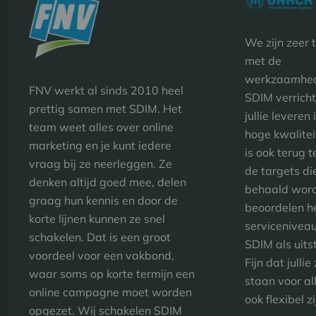
We zijn zeer 
met de
werkzaamhed
FNV werkt al sinds 2010 heel
SDIM verrich
prettig samen met SDIM. Het
jullie leveren 
team weet alles over online
hoge kwalitei
marketing en je kunt iedere
is ook terug t
vraag bij ze neerleggen. Ze
de targets di
denken altijd goed mee, delen
behaald wor
graag hun kennis en door de
beoordelen h
korte lijnen kunnen ze snel
servicenivea
schakelen. Dat is een groot
SDIM als uits
voordeel voor een vakbond,
Fijn dat julli
waar soms op korte termijn een
staan voor al
online campagne moet worden
ook flexibel zi
opgezet. Wij schakelen SDIM