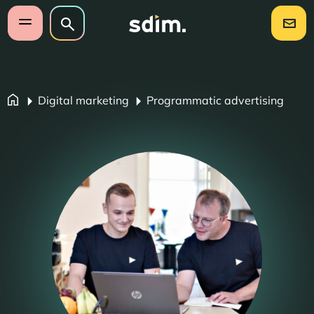
Navigatie overslaan
Zoeken op website
Zoeken
Open mobiel menu
Digital marketing
Programmatic advertising