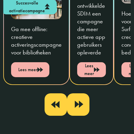
Succesvolle
ontwikkelde
activatiecampagne
SDIM een
Hoe 
campagne
voor
Ga mee offline:
die meer
Surf
creatieve
actieve app
creat
activeringscampagne
gebruikers
conc
voor bibliotheken
opleverde
beda
Lees
Le
Lees meer
meer
me