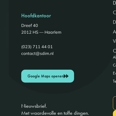
D
C
Hoofdkantoor
D
Dreef 40
A
2012 HS — Haarlem
V
(023) 711 44 01
O
contact@sdim.nl
Al
C
E
Google Maps openen
T
Nieuwsbrief.
Met waardevolle en toffe dingen.