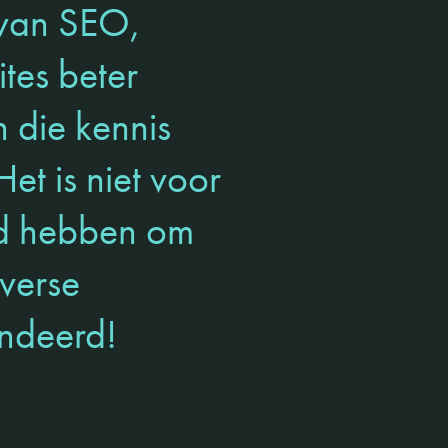
 van SEO,
tes beter
 die kennis
et is niet voor
gd hebben om
iverse
andeerd!