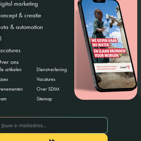
igital marketing
oncept & creatie
ata & automation
I
acatures
ver ons
le artikelen
Dienstverlening
ases
Vacatures
venementen
Over SDIM
eam
Sitemap