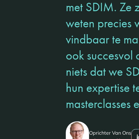
met SDIM. Ze z
weten precies 
vindbaar te ma
ook succesvol o
niets dat we 
hun expertise t
masterclasses 
Oprichter Van Ons