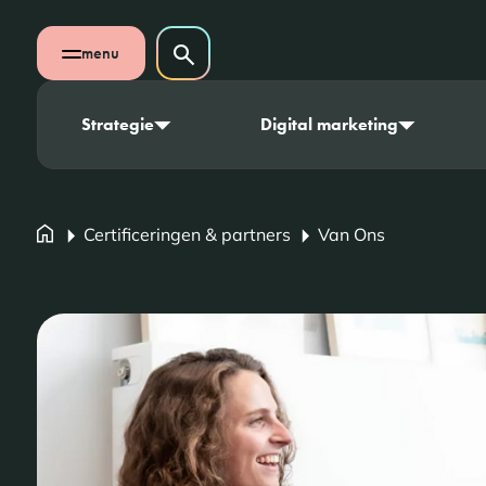
Navigatie overslaan
Zoeken op website
menu
Zoeken
Open mobiel menu
Strategie
Digital marketing
Certificeringen & partners
Van Ons