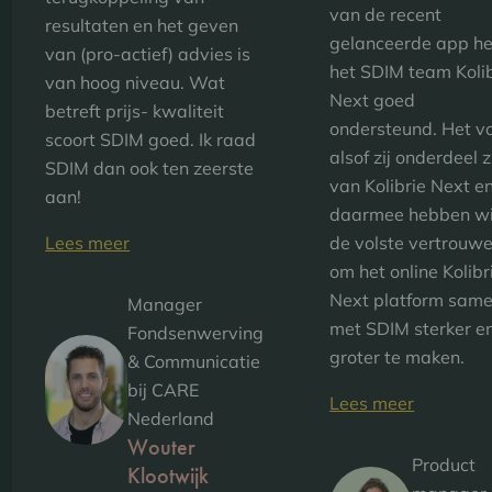
van de recent
resultaten en het geven
gelanceerde app he
van (pro-actief) advies is
het SDIM team Kolib
van hoog niveau. Wat
Next goed
betreft prijs- kwaliteit
ondersteund. Het vo
scoort SDIM goed. Ik raad
alsof zij onderdeel z
SDIM dan ook ten zeerste
van Kolibrie Next e
aan!
daarmee hebben wi
Lees meer
de volste vertrouwe
om het online Kolibr
Next platform sam
Manager
met SDIM sterker e
Fondsenwerving
groter te maken.
& Communicatie
bij CARE
Lees meer
Nederland
Wouter
Product
Klootwijk