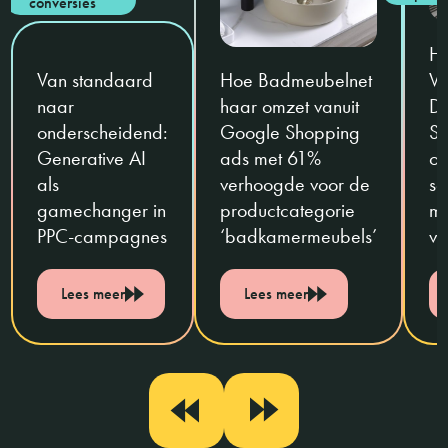
conversies
H
Van standaard
Hoe Badmeubelnet
Vo
naar
haar omzet vanuit
De
onderscheidend:
Google Shopping
Sa
Generative AI
ads met 61%
on
als
verhoogde voor de
sa
gamechanger in
productcategorie
ma
PPC-campagnes
‘badkamermeubels’
ve
Lees meer
Lees meer