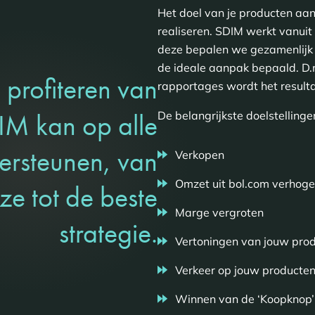
Het doel van je producten aanb
realiseren. SDIM werkt vanuit
deze bepalen we gezamenlijk v
de ideale aanpak bepaald. D.m
profiteren van
rapportages wordt het result
M kan op alle
De belangrijkste doelstellinge
ersteunen, van
Verkopen
Omzet uit bol.com verhog
ze tot de beste
Marge vergroten
strategie.
Vertoningen van jouw pro
Verkeer op jouw producten
Winnen van de ‘Koopknop’