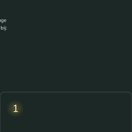
nge
bij:
1