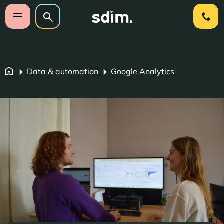
Navigatie overslaan
Zoeken op website
Zoeken
Open mobiel menu
Data & automation
Google Analytics