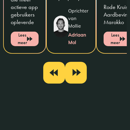
actieve app
Rode Kruis:
Oprichter
gebruikers
Aardbevin
van
opleverde
Marokko
Mollie
Lees
Adriaan
Lees
meer
Mol
meer