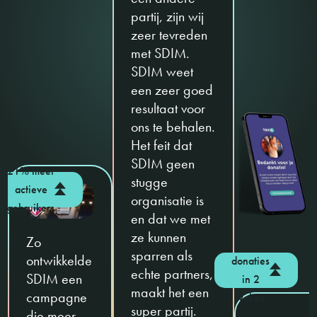
partij, zijn wij
zeer tevreden
met SDIM.
SDIM weet
een zeer goed
resultaat voor
ons te behalen.
Het feit dat
SDIM geen
21% meer
stugge
actieve
organisatie is
gebruikers
en dat we met
ze kunnen
Zo
545
sparren als
ontwikkelde
donaties
echte partners,
SDIM een
in 2
maakt het een
campagne
weken
super partij.
die meer