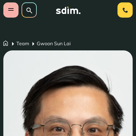
Navigatie overslaan
Zoeken op website
Zoeken
Open mobiel menu
Team
Gwoon Sun Lai