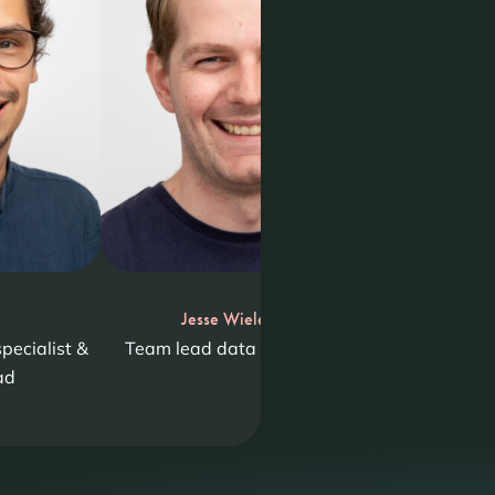
t
Jesse Wieleman
Ma
specialist &
Team lead data & analytics
Marketing 
ad