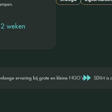
rampen.
n 2 weken
enlange ervaring bij grote en kleine NGO’s
SDIM is o