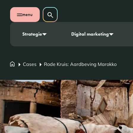
Navigatie overslaan
Zoeken op website
menu
Zoeken
Open mobiel menu
Strategie
Digital marketing
Cases
Rode Kruis: Aardbeving Marokko