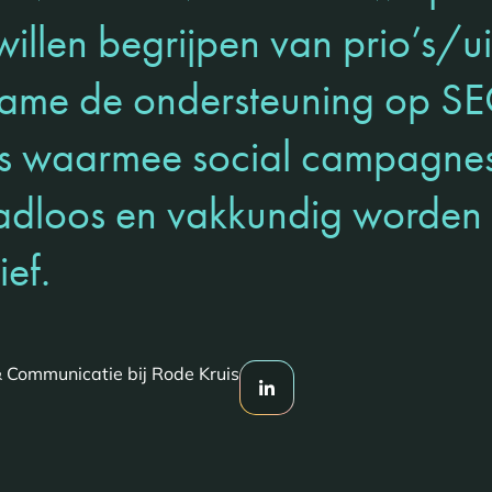
willen begrijpen van prio’s/
 name de ondersteuning op S
s waarmee social campagnes
aadloos en vakkundig worden
ief.
 Communicatie bij Rode Kruis