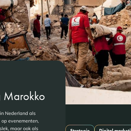
g Marokko
in Nederland als
p op evenementen,
lek, maar ook als
Strategie
Digital market