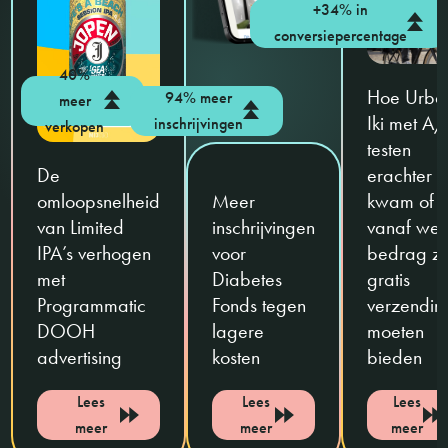
+34% in
conversiepercentage
40%
Hoe Urba
94% meer
meer
Iki met A
inschrijvingen
verkopen
testen
De
erachter
omloopsnelheid
Meer
kwam of 
van Limited
inschrijvingen
vanaf wel
IPA’s verhogen
voor
bedrag z
met
Diabetes
gratis
Programmatic
Fonds tegen
verzendin
DOOH
lagere
moeten
advertising
kosten
bieden
Lees
Lees
Lees
meer
meer
meer