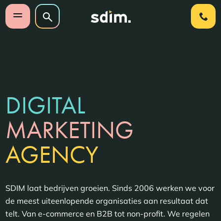
Navigatie overslaan
Zoeken op website
Zoeken
Open mobiel menu
DIGITAL
MARKETING
AGENCY
SDIM laat bedrijven groeien. Sinds 2006 werken we voor
de meest uiteenlopende organisaties aan resultaat dat
telt. Van e-commerce en B2B tot non-profit. We regelen