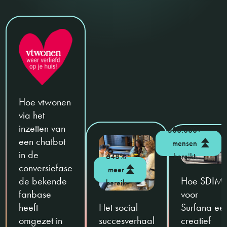
Hoe vtwonen
via het
inzetten van
500.000+
een chatbot
mensen
in de
648%
bereikt
conversiefase
meer
de bekende
Hoe SDIM
bereik
fanbase
voor
heeft
Het social
Surfana ee
omgezet in
succesverhaal
creatief