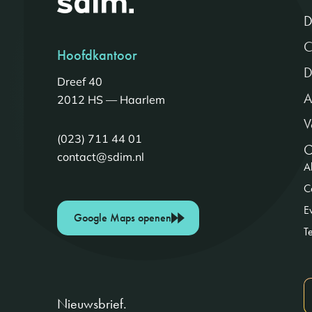
D
C
Hoofdkantoor
D
Dreef 40
A
2012 HS — Haarlem
V
(023) 711 44 01
O
contact@sdim.nl
Al
C
E
Google Maps openen
T
Nieuwsbrief.