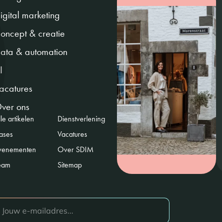
igital marketing
oncept & creatie
ata & automation
I
acatures
ver ons
le artikelen
Dienstverlening
ases
Vacatures
venementen
Over SDIM
eam
Sitemap