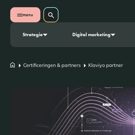
Navigatie overslaan
Zoeken op website
menu
Zoeken
Open mobiel menu
Strategie
Digital marketing
Certificeringen & partners
Klaviyo partner