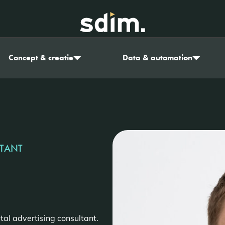
Concept & creatie
Data & automation
LTANT
al advertising consultant.