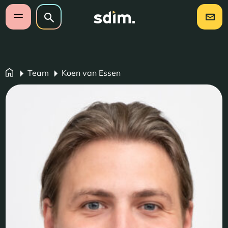
Navigatie overslaan
Zoeken op website
Zoeken
Open mobiel menu
Team
Koen van Essen