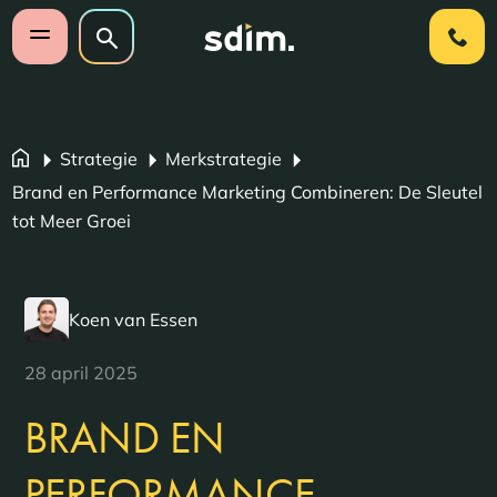
Navigatie overslaan
Zoeken op website
Zoeken
Open mobiel menu
Strategie
Merkstrategie
Brand en Performance Marketing Combineren: De Sleutel
tot Meer Groei
Koen van Essen
28 april 2025
BRAND EN
PERFORMANCE