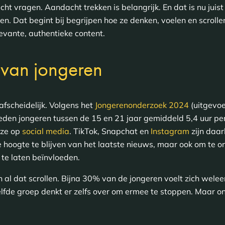
t vragen. Aandacht trekken is belangrijk. En dat is nu juist
ken. Dat begint bij begrijpen hoe ze denken, voelen en scrol
evante, authentieke content.
 van jongeren
afscheidelijk. Volgens het
Jongerenonderzoek 2024
(uitgevo
eden jongeren tussen de 15 en 21 jaar gemiddeld 5,4 uur p
n ze op
social media
. TikTok, Snapchat en
Instagram
zijn daar
e hoogte te blijven van het laatste nieuws, maar ook om te on
 te laten beïnvloeden.
n al dat scrollen. Bijna 30% van de jongeren voelt zich welee
lfde groep denkt er zelfs over om ermee te stoppen. Maar onda