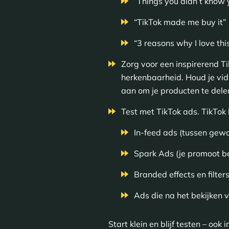
“Things you didn’t know
“TikTok made me buy it”
“3 reasons why I love thi
Zorg voor een inspirerend Ti
herkenbaarheid. Houd je vid
aan om je producten te delen
Test met TikTok ads. TikTok
In-feed ads (tussen gewo
Spark Ads (je promoot b
Branded effects en filter
Ads die na het bekijken 
Start klein en blijf testen – ook