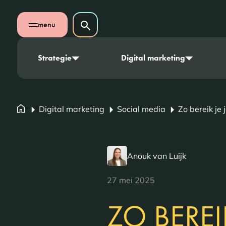
Navigatie overslaan
Zoeken op website
menu
Zoeken
Open mobiel menu
Strategie
Digital marketing
Digital marketing
Social media
Zo bereik je
Anouk van Luijk
27 mei 2025
ZO BEREI