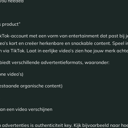
 you needed”
s product”
kTok-account met een vorm van entertainment dat past bij je
eo’s kort en creëer herkenbare en snackable content. Speel 
 via TikTok. Laat in eerlijke video’s zien hoe jouw merk acht
 biedt verschillende advertentieformats, waaronder:
ne video’s)
estaande organische content)
s
van een video verschijnen
 in advertenties is authenticiteit key. Kijk bijvoorbeeld naar 