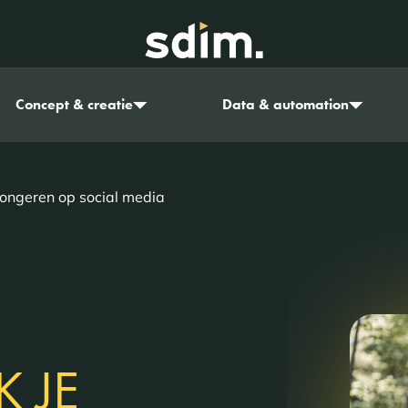
Concept & creatie
Data & automation
 jongeren op social media
K JE