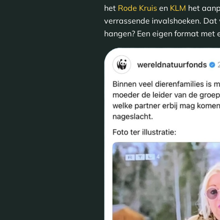
het
Rode Kruis
en
KLM
het aanpa
verrassende invalshoeken. Dat w
hangen? Een eigen format met een 