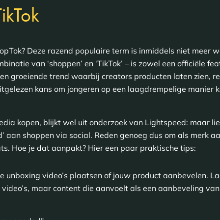
TikTok
pTok? Deze razend populaire term is inmiddels niet meer w
binatie van ‘shoppen’ en ‘TikTok’ – is zowel een officiële fe
en groeiende trend waarbij creators producten laten zien, r
itgelezen kans om jongeren op een laagdrempelige manier k
edia kopen, blijkt wel uit onderzoek van Lightspeed: maar li
fd’ aan shoppen via social. Reden genoeg dus om als merk aan
ats. Hoe je dat aanpakt? Hier een paar praktische tips:
 unboxing video’s plaatsen of jouw product aanbevelen. Laat
 video’s, maar content die aanvoelt als een aanbeveling van