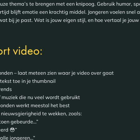
ieuze thema’s te brengen met een knipoog. Gebruik humor, sp
tijd blijft emotie een krachtig middel. Jongeren voelen snel aa
at bij je past. Wat is jouw eigen stijl, en hoe vertaal je jo
ort video:
conden – laat meteen zien waar je video over gaat
ekst toe in je thumbnail
trends
 muziek die nu veel wordt gebruikt
econden werkt meestal het best
 nieuwsgierigheid te wekken, zoals:
r toen gebeurde…”
eerd 😳”
alle jongeren…”