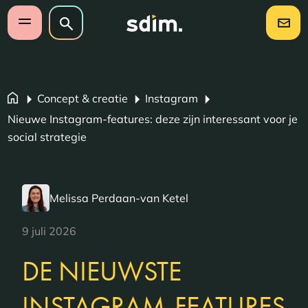
Navigatie overslaan
Zoeken op website
Zoeken
Open mobiel menu
Concept & creatie
Instagram
Nieuwe Instagram-features: deze zijn interessant voor je
social strategie
Melissa Perdaan-van Ketel
9 juli 2026
DE NIEUWSTE
INSTAGRAM-FEATURES