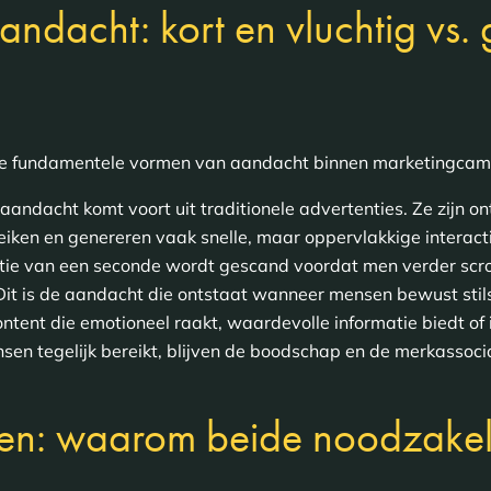
ndacht: kort en vluchtig vs. 
wee fundamentele vormen van aandacht binnen marketingca
e aandacht komt voort uit traditionele advertenties. Ze zijn 
reiken en genereren vaak snelle, maar oppervlakkige interac
actie van een seconde wordt gescand voordat men verder scrol
it is de aandacht die ontstaat wanneer mensen bewust stils
ontent die emotioneel raakt, waardevolle informatie biedt of 
sen tegelijk bereikt, blijven de boodschap en de merkassoci
en: waarom beide noodzakelij