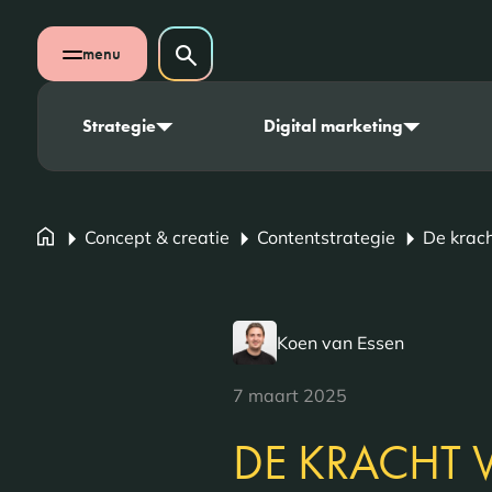
Navigatie overslaan
Zoeken op website
menu
Zoeken
Open mobiel menu
Strategie
Digital marketing
Concept & creatie
Contentstrategie
De krach
Koen van Essen
7 maart 2025
DE KRACHT 