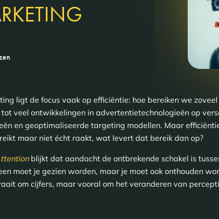
ARKETING
ezen
ting ligt de focus vaak op efficiëntie: hoe bereiken we zove
d tot veel ontwikkelingen in advertentietechnologieën op ver
ën en geoptimaliseerde targeting modellen. Maar efficiëntie
reikt maar niet écht raakt, wat levert dat bereik dan op?
ttention
blijkt dat aandacht de ontbrekende schakel is tusse
leen moet je gezien worden, maar je moet ook onthouden wo
draait om cijfers, maar vooral om het veranderen van percep