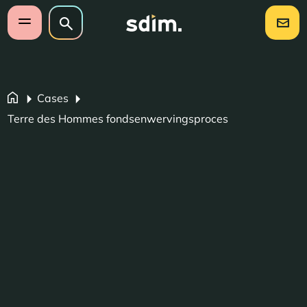
Navigatie overslaan
Zoeken op website
Zoeken
Open mobiel menu
Cases
Terre des Hommes fondsenwervingsproces