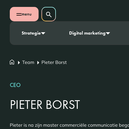
Navigatie overslaan
Zoeken op website
menu
Zoeken
Open mobiel menu
Strategie
Digital marketing
Team
Pieter Borst
CEO
PIETER BORST
Pieter is na zijn master commerciële communicatie bego