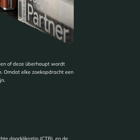
n en of deze überhaupt wordt
n. Omdat elke zoekopdracht een
jn.
te doorklikratio (CTR), en de