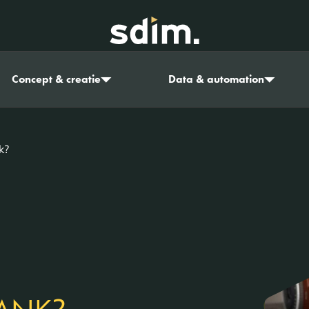
Concept & creatie
Data & automation
k?