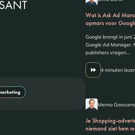
SSANT
Wat is Ask Ad Mana
opmars voor Googl
Google brengt in jun
Google Ad Manager. M
publishers vragen…
4 minuten leze
 marketing
Menno Goossen
Je Shopping-adverte
niemand ziet hem m