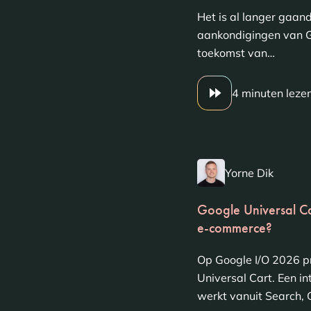
Het is al langer gaan
aankondigingen van G
toekomst van…
4 minuten leze
Yorne Dik
Google Universal Car
e-commerce?
Op Google I/O 2026 p
Universal Cart. Een i
werkt vanuit Search,