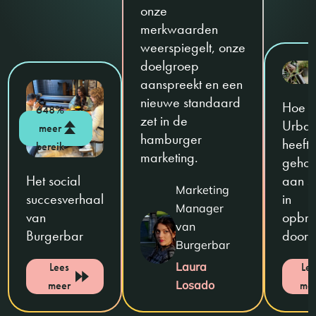
onze
merkwaarden
weerspiegelt, onze
doelgroep
aanspreekt en een
nieuwe standaard
Hoe 
648%
zet in de
Urban
meer
hamburger
heeft
bereik
marketing.
gehol
Het social
aan st
Marketing
succesverhaal
in
Manager
van
opbre
van
Burgerbar
door 
Burgerbar
Lees
Laura
Le
meer
Losado
me