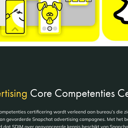
tising
Core Competenties Cer
ompetenties certificering wordt verleend aan bureau’s die z
 van gevorderde Snapchat advertising campagnes. Met het be
 dat SDIM over geavanceerde kennis beschikt van Snapcha