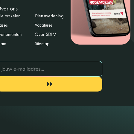
ver ons
le artikelen
Dienstverlening
ases
Vacatures
venementen
Over SDIM
eam
Sitemap