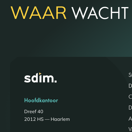
WAAR
WACHT 
S
D
C
Hoofdkantoor
D
Dreef 40
A
2012 HS — Haarlem
V