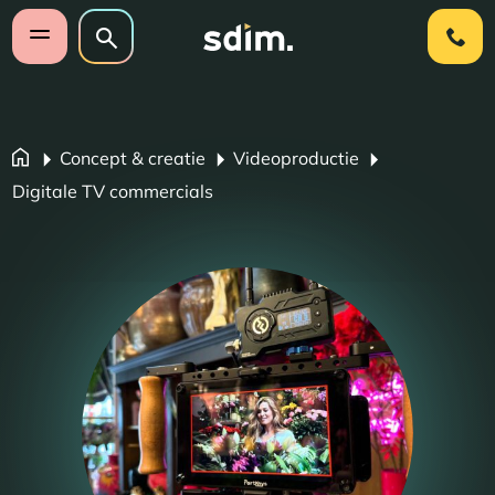
Navigatie overslaan
Zoeken op website
Zoeken
Open mobiel menu
Concept & creatie
Videoproductie
Digitale TV commercials