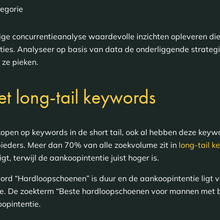
egorie
ige concurrentieanalyse waardevolle inzichten opleveren di
ties. Analyseer op basis van data de onderliggende strategi
 ze pieken.
et long-tail keywords
te kopen op keywords in de short tail, ook al hebben deze ke
ieders. Meer dan 70% van alle zoekvolume zit in
long-tail 
gt, terwijl de aankoopintentie juist hoger is.
rd “Hardloopschoenen” is duur en de aankoopintentie ligt v
ase. De zoekterm “Beste hardloopschoenen voor mannen met 
oopintentie.