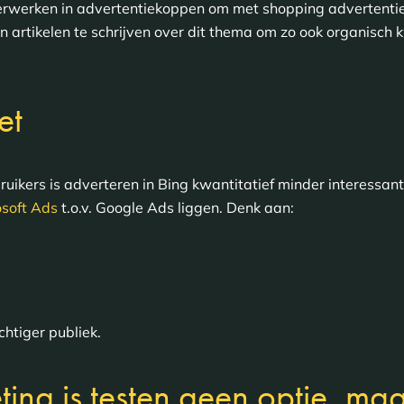
e verwerken in advertentiekoppen om met shopping advertenti
n artikelen te schrijven over dit thema om zo ook organisch k
et
ikers is adverteren in Bing kwantitatief minder interessant.
osoft Ads
t.o.v. Google Ads liggen. Denk aan:
htiger publiek.
eting is testen geen optie, maa