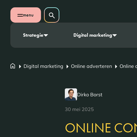
Navigatie overslaan
Zoeken op website
menu
Zoeken
Open mobiel menu
Strategie
Digital marketing
Digital marketing
Online adverteren
Online 
Dirko Borst
30 mei 2025
ONLINE CO