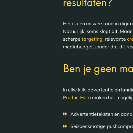
?
resultaten
Het is een misverstand in digit
Natuurlijk, soms klopt dit. Maa
scherpe
targeting
, relevante
cr
mediabudget zonder dat dit resu
Ben je geen ma
In elke klik, advertentie en lan
ProductHero
maken het mogelijk
Advertentieteksten en aanb
Seizoensmatige pushcamp