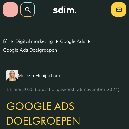
Navigatie overslaan
Zoeken op website
Zoeken
Open mobiel menu
Digital marketing
Google Ads
Google Ads Doelgroepen
Melissa Hooijschuur
11 mei 2020 (Laatst bijgewerkt: 26 november 2024)
GOOGLE ADS
DOELGROEPEN