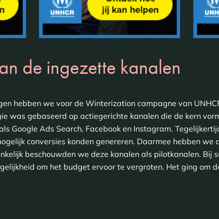
van de ingezette kanalen
ingen hebben we voor de Winterization campagne van UNHCR
gie was gebaseerd op actiegerichte kanalen die de kern vo
als Google Ads Search, Facebook en Instagram. Tegelijkert
mogelijk conversies konden genereren. Daarmee hebben we d
elijk beschouwden we deze kanalen als pilotkanalen. Bij s
elijkheid om het budget ervoor te vergroten. Het ging om d