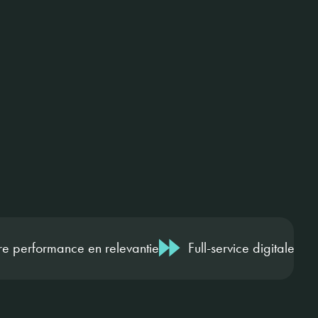
re performance en relevantie
Full-service digitale ma