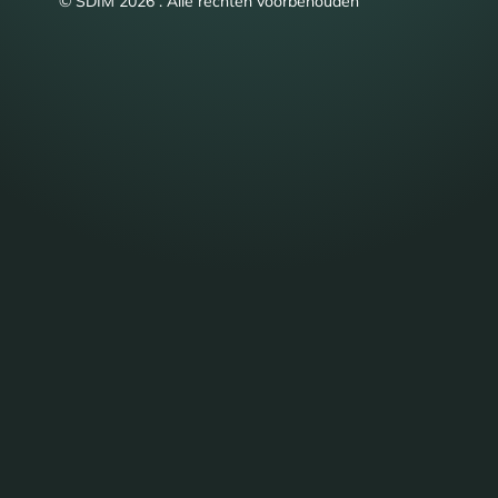
© SDIM 2026 . Alle rechten voorbehouden