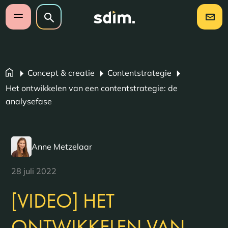
Navigatie overslaan
Zoeken op website
Zoeken
Open mobiel menu
Concept & creatie
Contentstrategie
Het ontwikkelen van een contentstrategie: de
analysefase
Anne Metzelaar
28 juli 2022
[VIDEO] HET
ONTWIKKELEN VAN