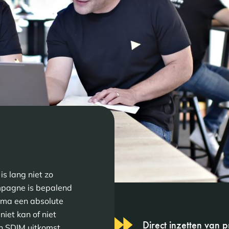
s lang niet zo
mpagne is bepalend
mma een absolute
iet kan of niet
Direct inzetten van p
an SDIM uitkomst.