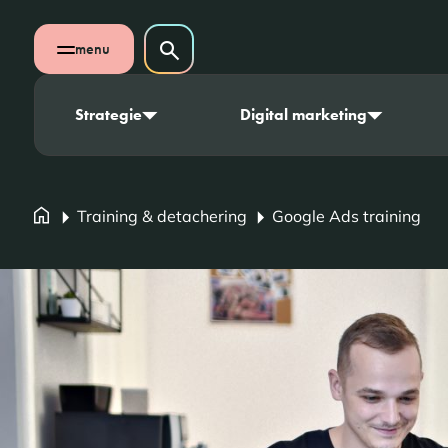
Navigatie overslaan
Zoeken op website
menu
Zoeken
Open mobiel menu
Strategie
Digital marketing
Training & detachering
Google Ads training